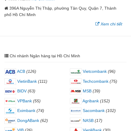
396A Nguyễn Thị Thập, phường Tân Quy, Quận 7, Thành
phố Hồ Chí Minh
Xem chi tiết
Chi nhánh Ngân hàng tại Hồ Chí Minh
ACB
(126)
Vietcombank
(96)
VietinBank
(111)
Techcombank
(75)
BIDV
(63)
MSB
(39)
VPBank
(55)
Agribank
(152)
Eximbank
(74)
Sacombank
(102)
DongABank
(62)
NASB
(17)
VIB
(26)
VietABank
(30)