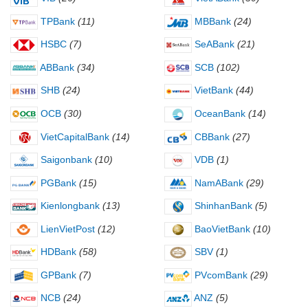
TPBank
(11)
MBBank
(24)
HSBC
(7)
SeABank
(21)
ABBank
(34)
SCB
(102)
SHB
(24)
VietBank
(44)
OCB
(30)
OceanBank
(14)
VietCapitalBank
(14)
CBBank
(27)
Saigonbank
(10)
VDB
(1)
PGBank
(15)
NamABank
(29)
Kienlongbank
(13)
ShinhanBank
(5)
LienVietPost
(12)
BaoVietBank
(10)
HDBank
(58)
SBV
(1)
GPBank
(7)
PVcomBank
(29)
NCB
(24)
ANZ
(5)