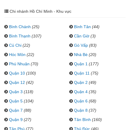
Chi nhánh Hồ Chí Minh - Khu vực
Bình Chánh
(25)
Bình Tân
(44)
Bình Thạnh
(107)
Cần Giờ
(3)
Củ Chi
(22)
Gò Vấp
(83)
Hóc Môn
(22)
Nhà Bè
(20)
Phú Nhuận
(70)
Quận 1
(177)
Quận 10
(100)
Quận 11
(75)
Quận 12
(42)
Quận 2
(49)
Quận 3
(118)
Quận 4
(35)
Quận 5
(104)
Quận 6
(68)
Quận 7
(88)
Quận 8
(37)
Quận 9
(27)
Tân Bình
(160)
Tân Phú
(77)
Thủ Đức
(46)